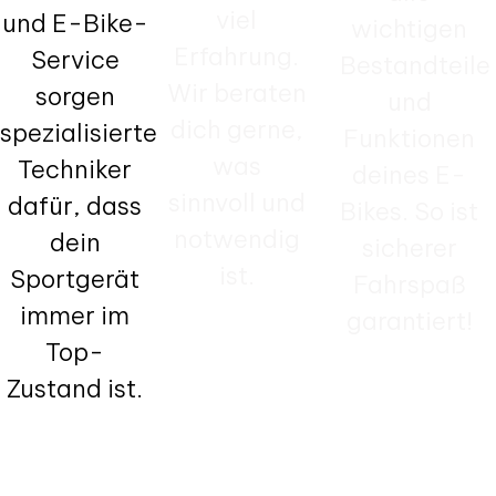
viel
und E-Bike-
wichtigen
Erfahrung.
Service
Bestandteile
Wir beraten
sorgen
und
dich gerne,
spezialisierte
Funktionen
was
Techniker
deines E-
sinnvoll und
dafür, dass
Bikes. So ist
notwendig
dein
sicherer
ist.
Sportgerät
Fahrspaß
immer im
garantiert!
Top-
Zustand ist.