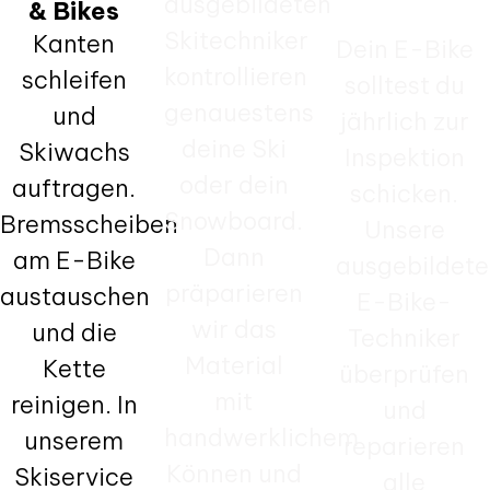
ausgebildeten
Bikes
& Bikes
Skitechniker
Kanten
Dein E-Bike
kontrollieren
schleifen
solltest du
genauestens
und
jährlich zur
deine Ski
Skiwachs
Inspektion
oder dein
auftragen.
schicken.
Snowboard.
Bremsscheiben
Unsere
Dann
am E-Bike
ausgebildete
präparieren
austauschen
E-Bike-
wir das
und die
Techniker
Material
Kette
überprüfen
mit
reinigen. In
und
handwerklichem
unserem
reparieren
Können und
Skiservice
alle