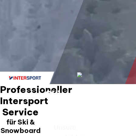
Professioneller
Skiservice
Wartung
Intersport
vom
und
Service​
Profi
Reparat
für Ski &
für E-
Unsere
Snowboard